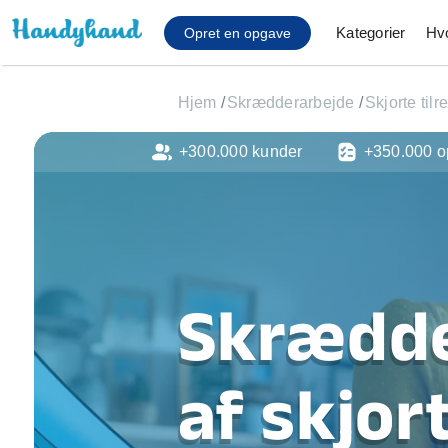
Kategorier
Hv
Opret en opgave
Hjem
/
Skrædderarbejde
/
Skjorte tilr
+300.000 kunder
+350.000 o
Affaldsfjernelse
Afhentning af køles
Anlæg af terrasse
Cykel reparation
Flyttehjælp
Gulvlaminering
Skrædde
Hårde hvidevare Mon
Hjælp til mobil, pc, 
Installation af ildste
af skjor
Møbelsamling og mo
Ophængning af lam