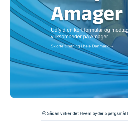
Opsætning af skill
Amager
Tømrer
Tunge løft
Underholdning
Udfyld en kort formular og modtag
Se alle...
virksomheder på Amager
Skjorte tilretning i hele Danmark →
Sådan virker det
Hvem byder
Spørgsmål