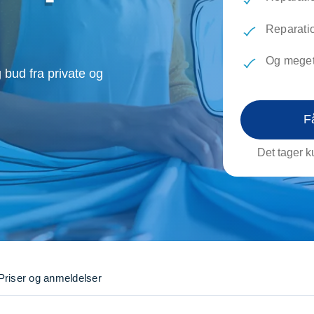
evæg
Rengøring
Reparati
Træfældning
Transpo
Reparati
TV installation og opsætning
Udflytni
Og meget
Vinduespudsning
VVS
 bud fra private og
F
Det tager ku
Priser og anmeldelser