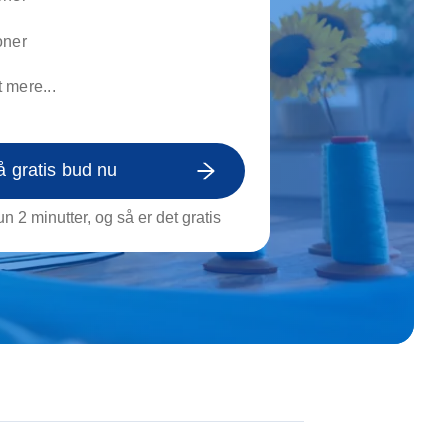
on af tagrende
rt af genstande
oner
ngs rengøring
 mere...
å gratis bud nu
n 2 minutter, og så er det gratis