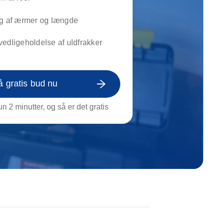
on af tagrende
rt af genstande
ng af ærmer og længde
ngs rengøring
edligeholdelse af uldfrakker
å gratis bud nu
n 2 minutter, og så er det gratis