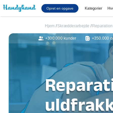
Kategorier
Hv
Opret en opgave
Hjem
/
Skrædderarbejde
/
Reparation 
+300.000 kunder
+350.000 o
Affaldsfjernelse
Afhentning af køles
Anlæg af terrasse
Cykel reparation
Flyttehjælp
Gulvlaminering
Reparat
Hårde hvidevare Mon
Hjælp til mobil, pc, 
Installation af ildste
uldfrakk
Møbelsamling og mo
Ophængning af lam