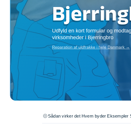
Opsætning af skill
Bjerrin
Tømrer
Tunge løft
Underholdning
Udfyld en kort formular og modtag
Se alle...
virksomheder i Bjerringbro
Reparation af uldfrakke i hele Danmark →
Sådan virker det
Hvem byder
Eksempler