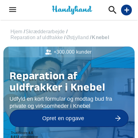
menu
add
Hjem
/
Skrædderarbejde
/
Reparation af uldfrakke
/
Østjylland
/
Knebel
+300.000 kunder
Reparation af
uldfrakker i Knebel
Udfyld en kort formular og modtag bud fra
private og virksomheder i Knebel
Opret en opgave