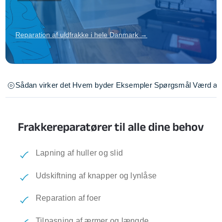
Reparation af uldfrakke i hele Danmark →
Sådan virker det
Hvem byder
Eksempler
Spørgsmål
Værd at 
Frakkereparatører til alle dine behov
Lapning af huller og slid
Udskiftning af knapper og lynlåse
Reparation af foer
Tilpasning af ærmer og længde