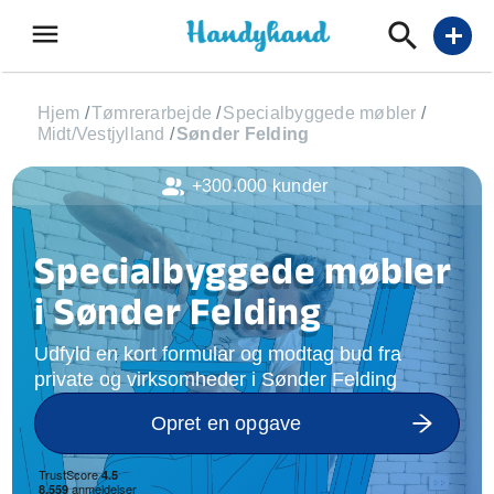
menu
add
Hjem
/
Tømrerarbejde
/
Specialbyggede møbler
/
Midt/Vestjylland
/
Sønder Felding
+300.000 kunder
Specialbyggede møbler
i Sønder Felding
Udfyld en kort formular og modtag bud fra
private og virksomheder i Sønder Felding
Opret en opgave