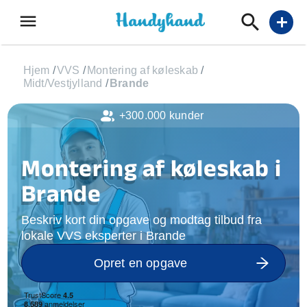
menu
add
Hjem
/
VVS
/
Montering af køleskab
/
Midt/Vestjylland
/
Brande
+300.000 kunder
Montering af køleskab i
Brande
Beskriv kort din opgave og modtag tilbud fra
lokale VVS eksperter i Brande
Opret en opgave