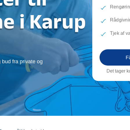
evæg
Rengøring
Reparati
Rengøring
Træfældning
Transpo
e i Karup
TV installation og opsætning
Udflytni
Rådgivnin
Vinduespudsning
VVS
Tjek af v
F
 bud fra private og
Det tager ku