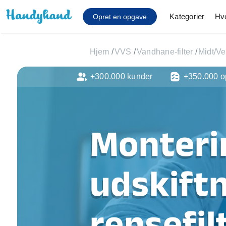
Kategorier
Hv
Opret en opgave
Hjem
/
VVS
/
Vandhane-filter
/
Midt/Ve
+300.000 kunder
+350.000 o
Affaldsfjernelse
Afhentning af køles
Anlæg af terrasse
Cykel reparation
Monteri
Flyttehjælp
Gulvlaminering
Hårde hvidevare Mon
udskiftn
Hjælp til mobil, pc, 
Installation af ildste
Møbelsamling og mo
rensefilt
Ophængning af lam