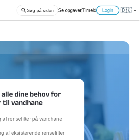
🇩🇰
arrow_drop_down
Se opgaver
Tilmeld
Login
Søg på siden
ng af haveaffald
ng af storskrald
slager
gger
ning
l alle dine behov for
an
r til vandhane
l hårde hvidevarer
belsamling
 af rensefilter på vandhane
ng af køkken
ng af eksisterende rensefilter
ng af hjemme netværk