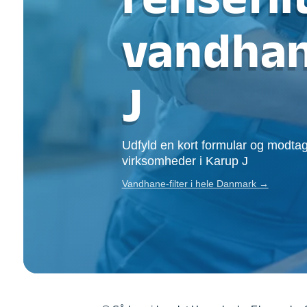
Opsætning af skill
Tømrer
vandhan
Tunge løft
Underholdning
Se alle...
J
Udfyld en kort formular og modtag
virksomheder i Karup J
Vandhane-filter i hele Danmark →