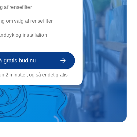
on af tagrende
 af rensefilter
rt af genstande
ngs rengøring
g om valg af rensefilter
andtryk og installation
å gratis bud nu
n 2 minutter, og så er det gratis