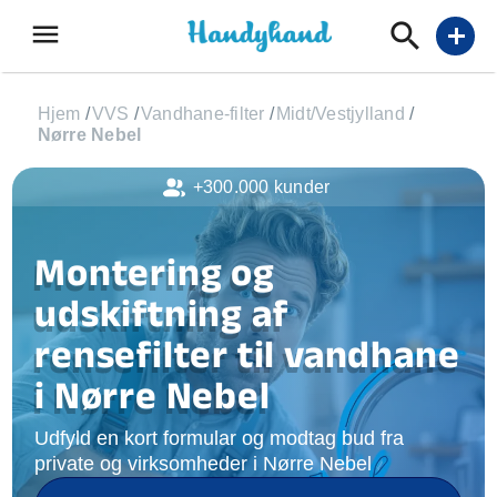
menu
add
Hjem
/
VVS
/
Vandhane-filter
/
Midt/Vestjylland
/
Nørre Nebel
+300.000 kunder
Montering og
udskiftning af
rensefilter til vandhane
i Nørre Nebel
Udfyld en kort formular og modtag bud fra
private og virksomheder i Nørre Nebel