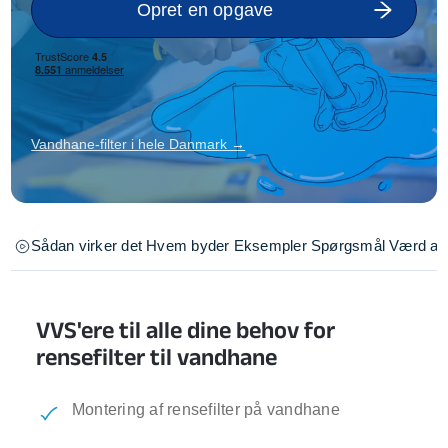
Opret en opgave
Vandhane-filter i hele Danmark →
Sådan virker det
Hvem byder
Eksempler
Spørgsmål
Værd at 
VVS'ere til alle dine behov for
rensefilter til vandhane
Montering af rensefilter på vandhane