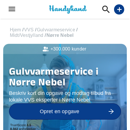
menu
add
Hjem
/
VVS
/
Gulvvarmeservice
/
Midt/Vestjylland
/
Nørre Nebel
+300.000 kunder
Gulvvarmeservice i
Nørre Nebel
Beskriv kort din opgave og modtag tilbud fra
lokale VVS eksperter i Nørre Nebel
Opret en opgave