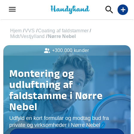
menu
add
Hjem
/
VVS
/
Coating af faldstammer
/
Midt/Vestjylland
/
Nørre Nebel
+300.000 kunder
Montering og
udluftning af
faldstamme i Nørre
Nebel
Udfyld en kort formular og modtag bud fra
private og virksomheder i Nørre Nebel