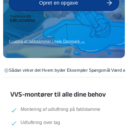
Opret en opgave
Coating af faldstammer i hele Danmark →
Sådan virker det
Hvem byder
Eksempler
Spørgsmål
Værd at 
VVS-montører til alle dine behov
Montering af udluftning på faldstamme
Udluftning over tag