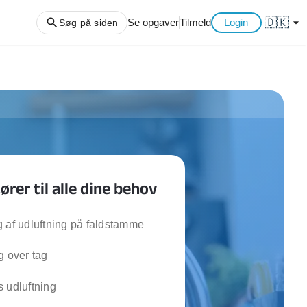
🇩🇰
arrow_drop_down
Se opgaver
Tilmeld
Login
Søg på siden
ng af haveaffald
ng af storskrald
slager
gger
er til alle dine behov
ning
an
l hårde hvidevarer
 af udluftning på faldstamme
belsamling
g over tag
ng af køkken
 udluftning
ng af hjemme netværk