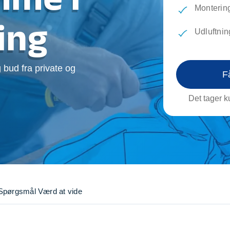
evæg
Rengøring
Reparati
Montering
Træfældning
Transpo
ing
Udluftnin
TV installation og opsætning
Udflytni
Vinduespudsning
VVS
 bud fra private og
F
Det tager ku
Spørgsmål
Værd at vide