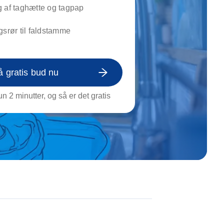
on af tagrende
 af taghætte og tagpap
rt af genstande
gsrør til faldstamme
ngs rengøring
å gratis bud nu
n 2 minutter, og så er det gratis