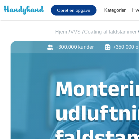
Kategorier
Hv
Opret en opgave
Hjem
/
VVS
/
Coating af faldstammer
+300.000 kunder
+350.000 o
Affaldsfjernelse
Afhentning af køles
Anlæg af terrasse
Cykel reparation
Monteri
Flyttehjælp
Gulvlaminering
Hårde hvidevare Mon
udluftni
Hjælp til mobil, pc, 
Installation af ildste
Møbelsamling og mo
faldsta
Ophængning af lam