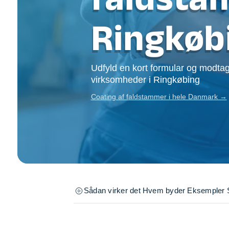
Opsætning af skill
Tømrer
Ringkøb
Tunge løft
Underholdning
Se alle...
Udfyld en kort formular og modtag
virksomheder i Ringkøbing
Coating af faldstammer i hele Danmark →
Sådan virker det
Hvem byder
Eksempler