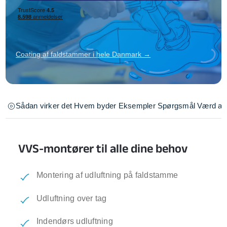
Coating af faldstammer i hele Danmark →
Sådan virker det
Hvem byder
Eksempler
Spørgsmål
Værd at 
VVS-montører til alle dine behov
Montering af udluftning på faldstamme
Udluftning over tag
Indendørs udluftning