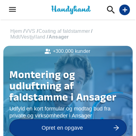
menu
add
Hjem
/
VVS
/
Coating af faldstammer
/
Midt/Vestjylland
/
Ansager
+300.000 kunder
Montering og
udluftning af
faldstamme i Ansager
Udfyld en kort formular og modtag bud fra
private og virksomheder i Ansager
Opret en opgave