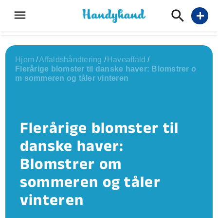
menu
add
Hjem
/
Affaldshåndtering
/
Haveaffald
/
Flerårige blomster til danske haver: Blomstrer o
m sommeren og tåler vinteren
Flerårige blomster til
danske haver:
Blomstrer om
sommeren og tåler
vinteren