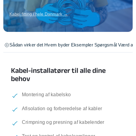
Kabel fitting i hele Danmark →
Sådan virker det
Hvem byder
Eksempler
Spørgsmål
Værd at 
Kabel-installatører til alle dine
behov
Montering af kabelsko
Afisolation og forberedelse af kabler
Crimpning og presning af kabelender