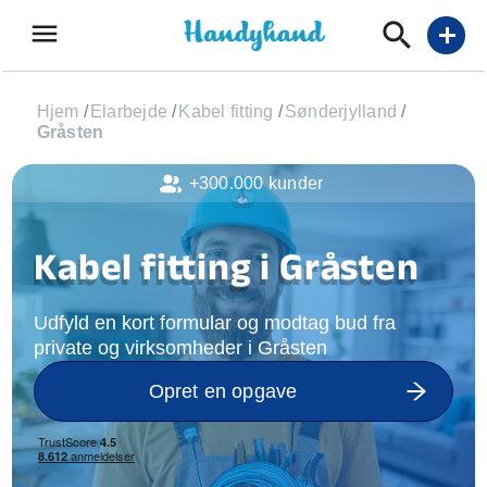
menu
add
Hjem
/
Elarbejde
/
Kabel fitting
/
Sønderjylland
/
Gråsten
+300.000 kunder
Kabel fitting i Gråsten
Udfyld en kort formular og modtag bud fra
private og virksomheder i Gråsten
Opret en opgave