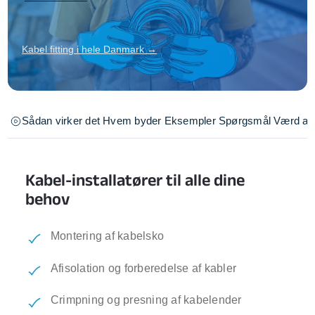
Kabel fitting i hele Danmark →
Sådan virker det
Hvem byder
Eksempler
Spørgsmål
Værd at 
Kabel-installatører til alle dine
behov
Montering af kabelsko
Afisolation og forberedelse af kabler
Crimpning og presning af kabelender