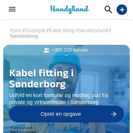
menu
add
Hjem
/
Elarbejde
/
Kabel fitting
/
Sønderjylland
/
Sønderborg
+300.000 kunder
Kabel fitting i
Sønderborg
Udfyld en kort formular og modtag bud fra
private og virksomheder i Sønderborg
Opret en opgave