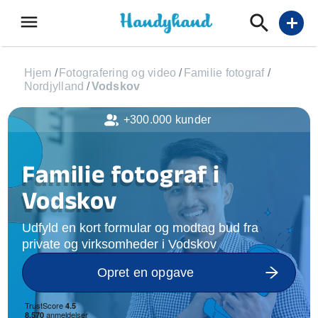
menu
add
Hjem
/
Fotografering og video
/
Familie fotograf
/
Nordjylland
/
Vodskov
+300.000 kunder
Familie fotograf i
Vodskov
Udfyld en kort formular og modtag bud fra
private og virksomheder i Vodskov
Opret en opgave