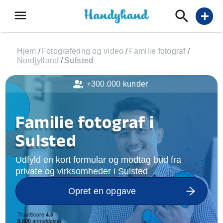
menu
add
Hjem
/
Fotografering og video
/
Familie fotograf
/
Nordjylland
/
Sulsted
+300.000 kunder
Familie fotograf i
Sulsted
Udfyld en kort formular og modtag bud fra
private og virksomheder i Sulsted
Opret en opgave