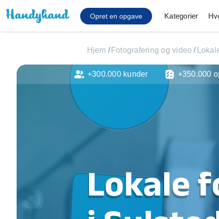
Kategorier
Hv
Opret en opgave
Hjem
/
Fotografering og video
/
Lokale
+300.000 kunder
+350.000 o
Affaldsfjernelse
Afhentning af køles
Anlæg af terrasse
Cykel reparation
Flyttehjælp
Gulvlaminering
Hårde hvidevare Mon
Lokale f
Hjælp til mobil, pc, 
Installation af ildste
Møbelsamling og mo
Ophængning af lam