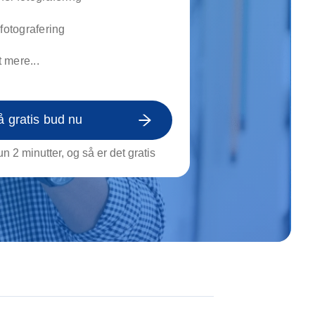
on af tagrende
rt af genstande
rfotografering
ngs rengøring
 mere...
å gratis bud nu
n 2 minutter, og så er det gratis