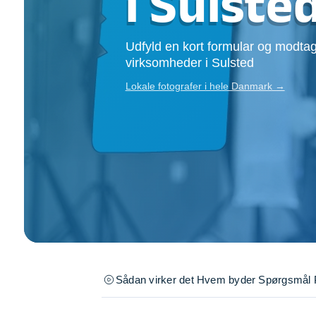
i Sulste
Opsætning af skill
Tømrer
Udfyld en kort formular og modtag
Tunge løft
virksomheder i Sulsted
Underholdning
Se alle...
Lokale fotografer i hele Danmark →
Sådan virker det
Hvem byder
Spørgsmål