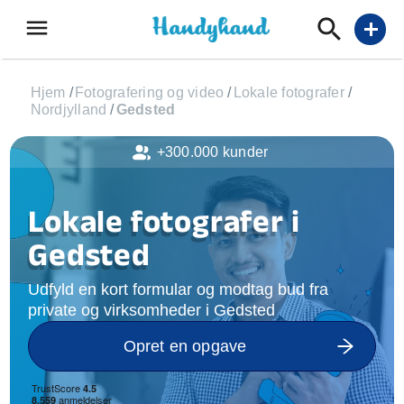
menu
add
Hjem
/
Fotografering og video
/
Lokale fotografer
/
Nordjylland
/
Gedsted
+300.000 kunder
Lokale fotografer i
Gedsted
Udfyld en kort formular og modtag bud fra
private og virksomheder i Gedsted
Opret en opgave