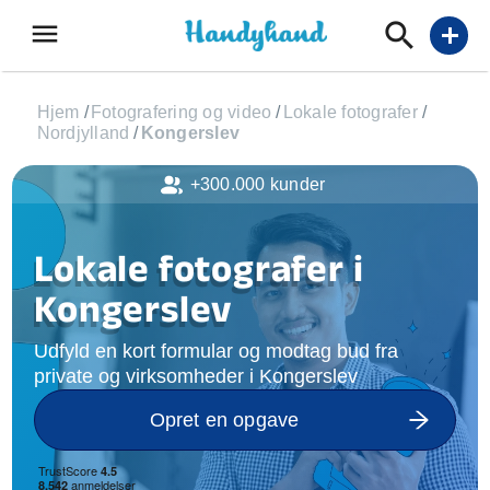
menu
add
Hjem
/
Fotografering og video
/
Lokale fotografer
/
Nordjylland
/
Kongerslev
+300.000 kunder
Lokale fotografer i
Kongerslev
Udfyld en kort formular og modtag bud fra
private og virksomheder i Kongerslev
Opret en opgave