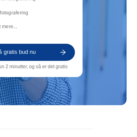
on af tagrende
rt af genstande
rfotografering
ngs rengøring
 mere...
å gratis bud nu
n 2 minutter, og så er det gratis