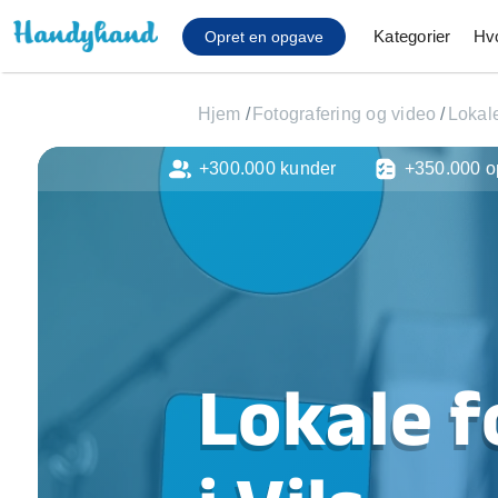
Kategorier
Hv
Opret en opgave
Hjem
/
Fotografering og video
/
Lokale
+300.000 kunder
+350.000 o
Affaldsfjernelse
Afhentning af køles
Anlæg af terrasse
Cykel reparation
Flyttehjælp
Gulvlaminering
Hårde hvidevare Mon
Lokale f
Hjælp til mobil, pc, 
Installation af ildste
Møbelsamling og mo
Ophængning af lam