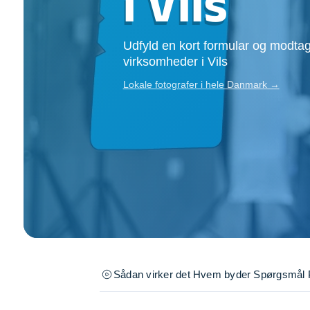
i Vils
Opsætning af skill
Tømrer
Udfyld en kort formular og modtag
Tunge løft
virksomheder i Vils
Underholdning
Se alle...
Lokale fotografer i hele Danmark →
Sådan virker det
Hvem byder
Spørgsmål