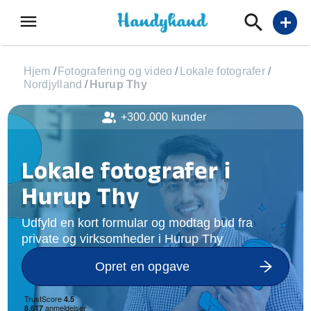
menu
add
Hjem
/
Fotografering og video
/
Lokale fotografer
/
Nordjylland
/
Hurup Thy
+300.000 kunder
Lokale fotografer i
Hurup Thy
Udfyld en kort formular og modtag bud fra
private og virksomheder i Hurup Thy
Opret en opgave