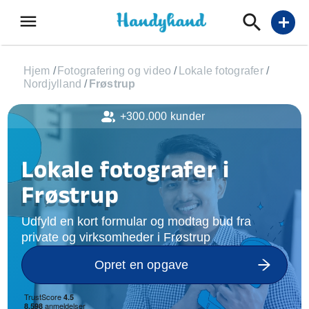
menu
add
Hjem
/
Fotografering og video
/
Lokale fotografer
/
Nordjylland
/
Frøstrup
+300.000 kunder
Lokale fotografer i
Frøstrup
Udfyld en kort formular og modtag bud fra
private og virksomheder i Frøstrup
Opret en opgave