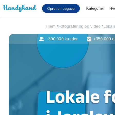
Kategorier
Hv
Opret en opgave
Hjem
/
Fotografering og video
/
Lokale
+300.000 kunder
+350.000 o
Affaldsfjernelse
Afhentning af køles
Anlæg af terrasse
Cykel reparation
Flyttehjælp
Gulvlaminering
Hårde hvidevare Mon
Lokale f
Hjælp til mobil, pc, 
Installation af ildste
Møbelsamling og mo
Ophængning af lam