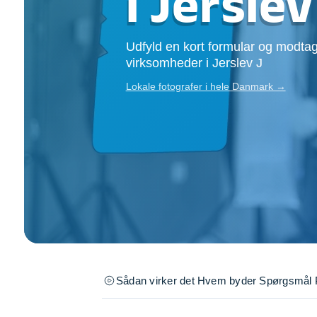
i Jerslev
Opsætning af skill
Tømrer
Udfyld en kort formular og modtag
Tunge løft
virksomheder i Jerslev J
Underholdning
Se alle...
Lokale fotografer i hele Danmark →
Sådan virker det
Hvem byder
Spørgsmål