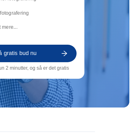
on af tagrende
rt af genstande
rfotografering
ngs rengøring
 mere...
å gratis bud nu
n 2 minutter, og så er det gratis