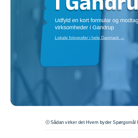
i Gandr
Opsætning af skill
Tømrer
Udfyld en kort formular og modtag
Tunge løft
virksomheder i Gandrup
Underholdning
Se alle...
Lokale fotografer i hele Danmark →
Sådan virker det
Hvem byder
Spørgsmål