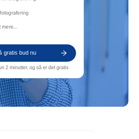
on af tagrende
rt af genstande
rfotografering
ngs rengøring
 mere...
å gratis bud nu
n 2 minutter, og så er det gratis