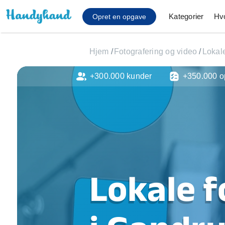
Kategorier
Hv
Opret en opgave
Hjem
/
Fotografering og video
/
Lokale
+300.000 kunder
+350.000 o
Affaldsfjernelse
Afhentning af køles
Anlæg af terrasse
Cykel reparation
Flyttehjælp
Gulvlaminering
Hårde hvidevare Mon
Lokale f
Hjælp til mobil, pc, 
Installation af ildste
Møbelsamling og mo
Ophængning af lam