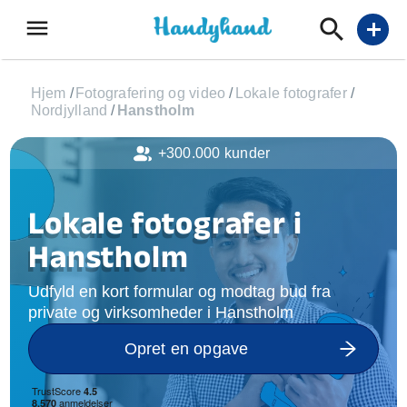
menu
add
Hjem
/
Fotografering og video
/
Lokale fotografer
/
Nordjylland
/
Hanstholm
+300.000 kunder
Lokale fotografer i
Hanstholm
Udfyld en kort formular og modtag bud fra
private og virksomheder i Hanstholm
Opret en opgave