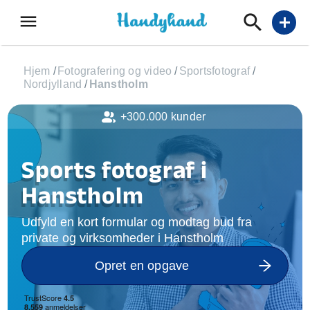
menu
add
Hjem
/
Fotografering og video
/
Sportsfotograf
/
Nordjylland
/
Hanstholm
+300.000 kunder
Sports fotograf i
Hanstholm
Udfyld en kort formular og modtag bud fra
private og virksomheder i Hanstholm
Opret en opgave