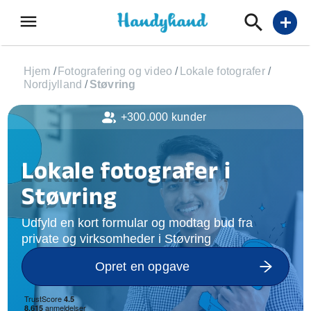
menu
add
Hjem
/
Fotografering og video
/
Lokale fotografer
/
Nordjylland
/
Støvring
+300.000 kunder
Lokale fotografer i
Støvring
Udfyld en kort formular og modtag bud fra
private og virksomheder i Støvring
Opret en opgave