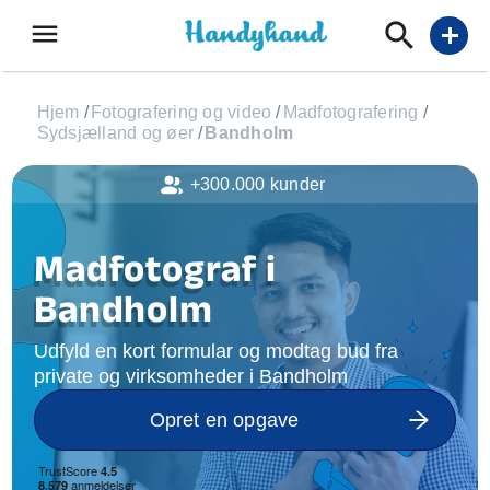
menu
add
Hjem
/
Fotografering og video
/
Madfotografering
/
Sydsjælland og øer
/
Bandholm
+300.000 kunder
Madfotograf i
Bandholm
Udfyld en kort formular og modtag bud fra
private og virksomheder i Bandholm
Opret en opgave