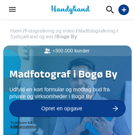
menu
add
Hjem
/
Fotografering og video
/
Madfotografering
/
Sydsjælland og øer
/
Bogø By
+300.000 kunder
Madfotograf i Bogø By
Udfyld en kort formular og modtag bud fra
private og virksomheder i Bogø By
Opret en opgave