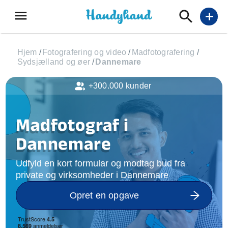
menu
add
Hjem
/
Fotografering og video
/
Madfotografering
/
Sydsjælland og øer
/
Dannemare
+300.000 kunder
Madfotograf i
Dannemare
Udfyld en kort formular og modtag bud fra
private og virksomheder i Dannemare
Opret en opgave