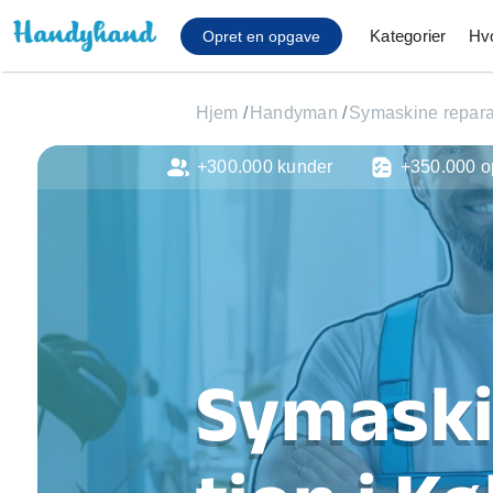
Kategorier
Hv
Opret en opgave
Hjem
/
Handyman
/
Symaskine repara
+300.000 kunder
+350.000 o
Affaldsfjernelse
Afhentning af køles
Anlæg af terrasse
Cykel reparation
Flyttehjælp
Gulvlaminering
Hårde hvidevare Mon
Symaski
Hjælp til mobil, pc, 
Installation af ildste
Møbelsamling og mo
Ophængning af lam