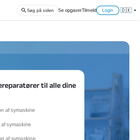
🇩🇰
arrow_drop_down
Se opgaver
Tilmeld
Login
Søg på siden
ng af haveaffald
ng af storskrald
slager
gger
eparatører til alle dine
ning
an
l hårde hvidevarer
belsamling
on af symaskine
g af symaskine
ng af køkken
ng af hjemme netværk
ng af symaskine