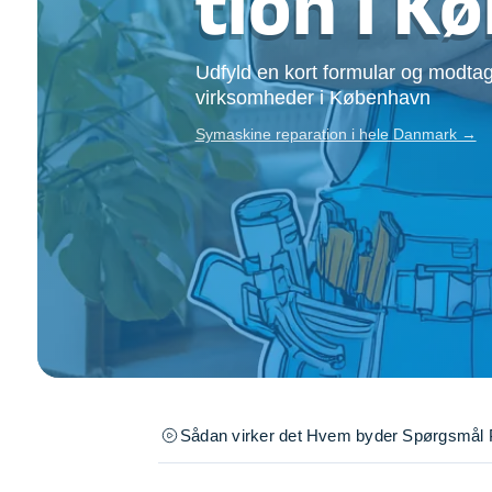
tion i 
Opsætning af skill
Tømrer
Udfyld en kort formular og modtag
Tunge løft
virksomheder i København
Underholdning
Se alle...
Symaskine reparation i hele Danmark →
Sådan virker det
Hvem byder
Spørgsmål