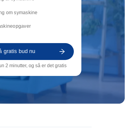
on af tagrende
rt af genstande
ng om symaskine
ngs rengøring
askineopgaver
å gratis bud nu
n 2 minutter, og så er det gratis