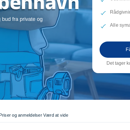
København
evæg
Rengøring
Reparati
Træfældning
Transpo
Rådgivni
 bud fra private og
TV installation og opsætning
Udflytni
Alle sym
Vinduespudsning
VVS
F
Det tager ku
Priser og anmeldelser
Værd at vide