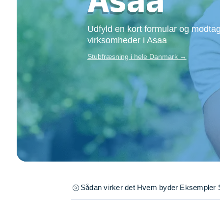
Opsætning af skill
Tømrer
Udfyld en kort formular og modtag
Tunge løft
virksomheder i Asaa
Underholdning
Stubfræsning i hele Danmark →
Se alle...
Sådan virker det
Hvem byder
Eksempler