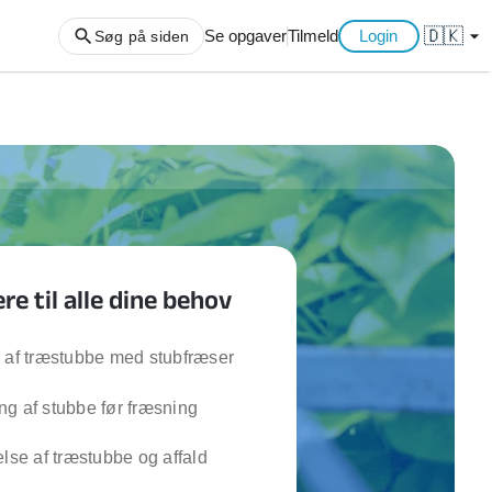
🇩🇰
arrow_drop_down
Se opgaver
Tilmeld
Login
Søg på siden
ng af haveaffald
ng af storskrald
slager
gger
e til alle dine behov
ning
an
l hårde hvidevarer
 af træstubbe med stubfræser
belsamling
g af stubbe før fræsning
ng af køkken
else af træstubbe og affald
ng af hjemme netværk