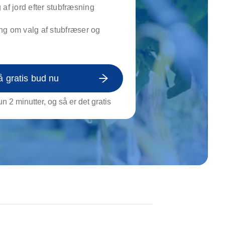
on af tagrende
 af jord efter stubfræsning
rt af genstande
ng om valg af stubfræser og
ngs rengøring
å gratis bud nu
n 2 minutter, og så er det gratis