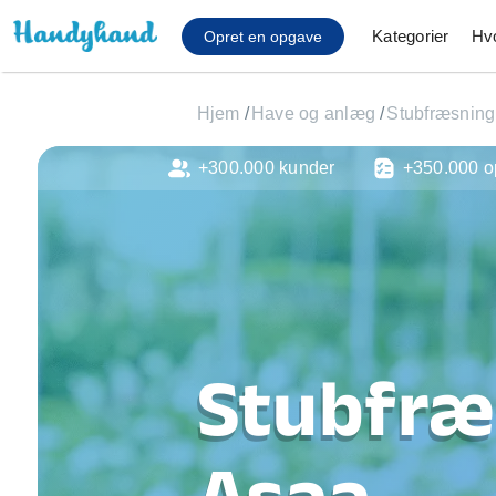
Kategorier
Hv
Opret en opgave
Hjem
/
Have og anlæg
/
Stubfræsning
+300.000 kunder
+350.000 o
Affaldsfjernelse
Afhentning af køles
Anlæg af terrasse
Cykel reparation
Flyttehjælp
Gulvlaminering
Hårde hvidevare Mon
Stubfræ
Hjælp til mobil, pc, 
Installation af ildste
Møbelsamling og mo
Asaa
Ophængning af lam