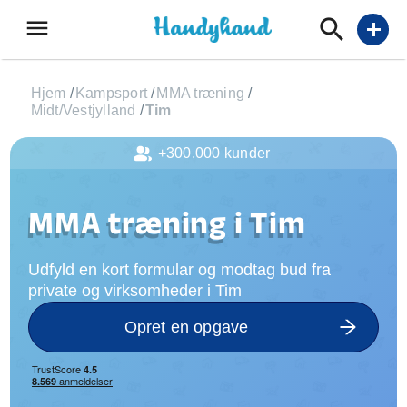
menu
add
Hjem
/
Kampsport
/
MMA træning
/
Midt/Vestjylland
/
Tim
+300.000 kunder
MMA træning i Tim
Udfyld en kort formular og modtag bud fra
private og virksomheder i Tim
Opret en opgave