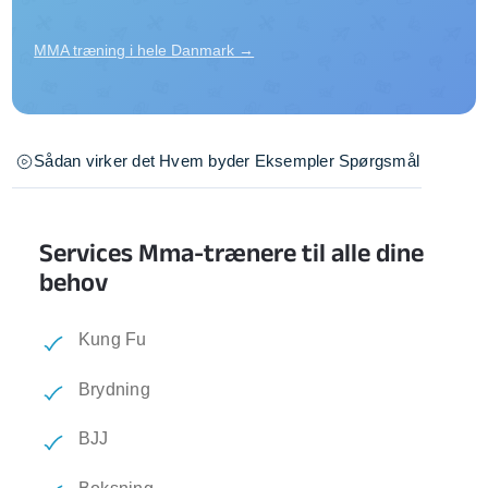
MMA træning i hele Danmark →
Sådan virker det
Hvem byder
Eksempler
Spørgsmål
Services Mma-trænere til alle dine
behov
Kung Fu
Brydning
BJJ