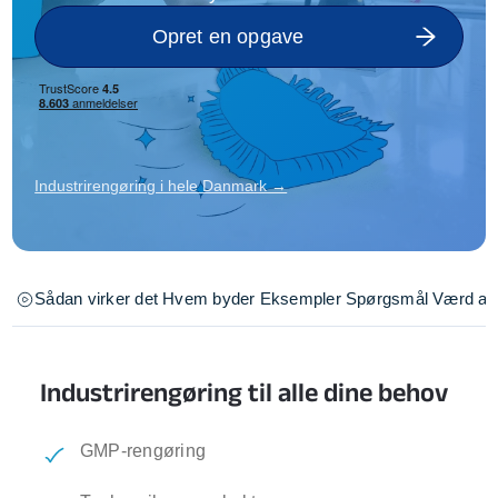
Opret en opgave
Industrirengøring i hele Danmark →
Sådan virker det
Hvem byder
Eksempler
Spørgsmål
Værd at 
Industrirengøring til alle dine behov
GMP-rengøring