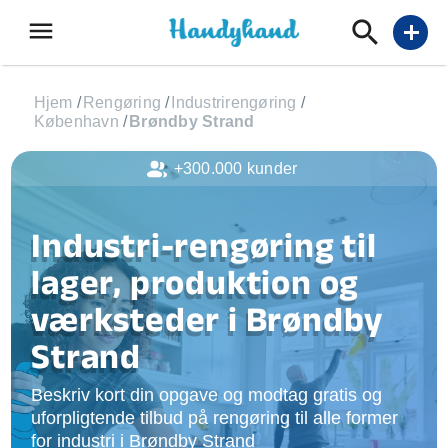
menu
add
Hjem
/
Rengøring
/
Industrirengøring
/
København
/
Brøndby Strand
+300.000 kunder
Industri-rengøring til
lager, produktion og
værksteder i Brøndby
Strand
Beskriv kort din opgave og modtag gratis og
uforpligtende tilbud på rengøring til alle former
for industri i Brøndby Strand