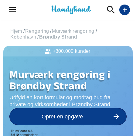
menu
add
Hjem
/
Rengøring
/
Murværk rengøring
/
København
/
Brøndby Strand
+300.000 kunder
Murværk rengøring i
Brøndby Strand
Udfyld en kort formular og modtag bud fra
private og virksomheder i Brøndby Strand
Opret en opgave