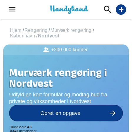
menu
add
Hjem
/
Rengøring
/
Murværk rengøring
/
København
/
Nordvest
+300.000 kunder
Murværk rengøring i
Nordvest
Udfyld en kort formular og modtag bud fra
private og virksomheder i Nordvest
Opret en opgave