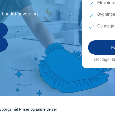
Elevatore
evæg
Rengøring
Reparati
Træfældning
Transpo
 bud fra private og
Bygninge
TV installation og opsætning
Udflytni
Vinduespudsning
VVS
Og meget
F
Det tager ku
Spørgsmål
Priser og anmeldelser