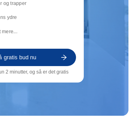
r og trapper
on af tagrende
rt af genstande
ns ydre
ngs rengøring
 mere...
å gratis bud nu
n 2 minutter, og så er det gratis