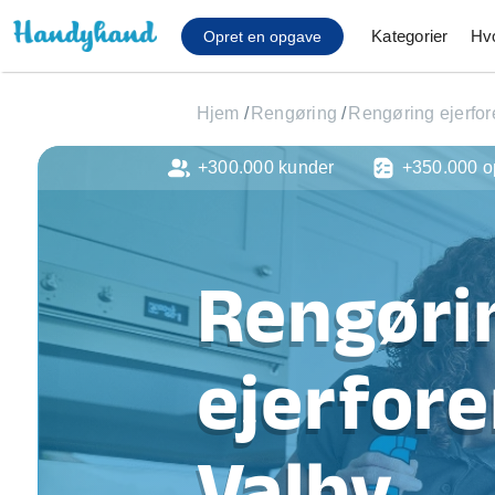
Kategorier
Hv
Opret en opgave
Hjem
/
Rengøring
/
Rengøring ejerfor
+300.000 kunder
+350.000 o
Affaldsfjernelse
Afhentning af køles
Anlæg af terrasse
Cykel reparation
Rengøri
Flyttehjælp
Gulvlaminering
Hårde hvidevare Mon
ejerfore
Hjælp til mobil, pc, 
Installation af ildste
Møbelsamling og mo
Valby
Ophængning af lam