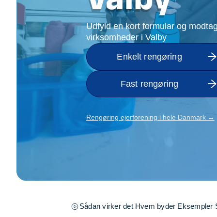
Opsætning af skill
Tømrer
Udfyld en kort formular og modtag
Tunge løft
virksomheder i Valby
Underholdning
Enkelt rengøring
Se alle...
Fast rengøring
Rengøring ejerforening i hele Danmark →
Sådan virker det
Hvem byder
Eksempler