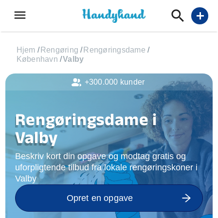
menu
add
Hjem
/
Rengøring
/
Rengøringsdame
/
København
/
Valby
+300.000 kunder
Rengøringsdame i
Valby
Beskriv kort din opgave og modtag gratis og
uforpligtende tilbud fra lokale rengøringskoner i
Valby
Opret en opgave