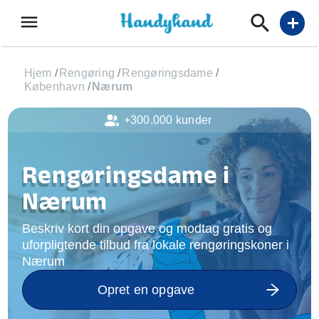
menu
add
Hjem
/
Rengøring
/
Rengøringsdame
/
København
/
Nærum
+300.000 kunder
Rengøringsdame i
Nærum
Beskriv kort din opgave og modtag gratis og
uforpligtende tilbud fra lokale rengøringskoner i
Nærum
Opret en opgave