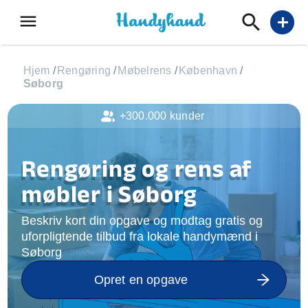
menu
add
Hjem
/
Rengøring
/
Møbelrens
/
København
/
Søborg
+300.000 kunder
Rengøring og rens af
møbler i Søborg
Beskriv kort din opgave og modtag gratis og
uforpligtende tilbud fra lokale handymænd i
Søborg
Opret en opgave