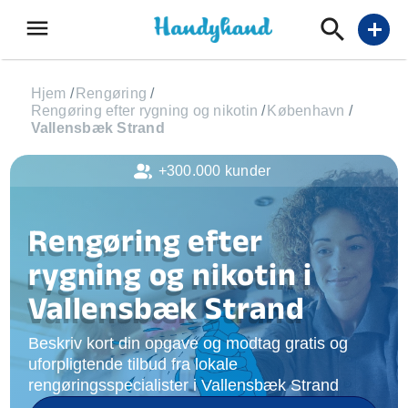
menu
add
Hjem
/
Rengøring
/
Rengøring efter rygning og nikotin
/
København
/
Vallensbæk Strand
+300.000 kunder
Rengøring efter
rygning og nikotin i
Vallensbæk Strand
Beskriv kort din opgave og modtag gratis og
uforpligtende tilbud fra lokale
rengøringsspecialister i Vallensbæk Strand