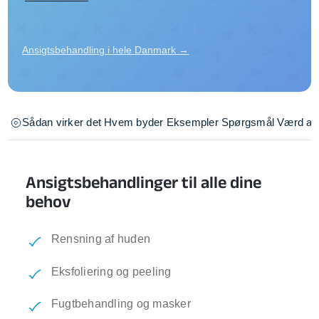
Ansigtsbehandling i hele Danmark →
Sådan virker det
Hvem byder
Eksempler
Spørgsmål
Værd at 
Ansigtsbehandlinger til alle dine
behov
Rensning af huden
Eksfoliering og peeling
Fugtbehandling og masker