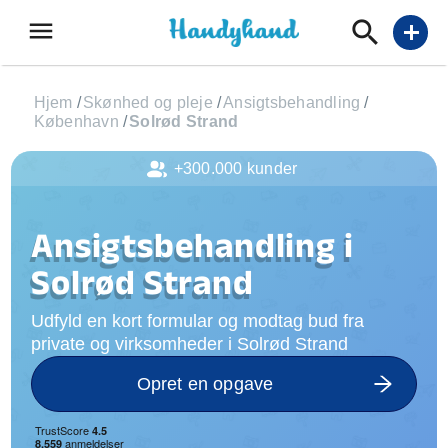
menu
add
Hjem
/
Skønhed og pleje
/
Ansigtsbehandling
/
København
/
Solrød Strand
+300.000 kunder
Ansigtsbehandling i
Solrød Strand
Udfyld en kort formular og modtag bud fra
private og virksomheder i Solrød Strand
Opret en opgave