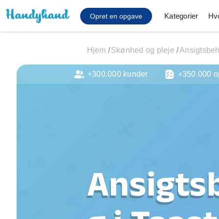
Kategorier
Hv
Opret en opgave
Hjem
/
Skønhed og pleje
/
Ansigtsbeh
+300.000 kunder
+350.000 o
Affaldsfjernelse
Afhentning af køles
Anlæg af terrasse
Cykel reparation
Flyttehjælp
Gulvlaminering
Hårde hvidevare Mon
Ansigts
Hjælp til mobil, pc, 
Installation af ildste
Møbelsamling og mo
Ophængning af lam