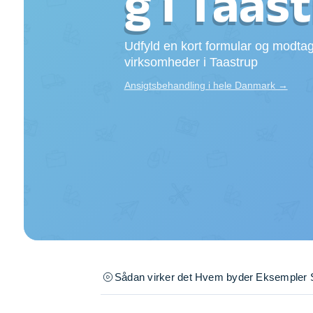
g i Taas
Opsætning af skill
Tømrer
Udfyld en kort formular og modtag
Tunge løft
virksomheder i Taastrup
Underholdning
Se alle...
Ansigtsbehandling i hele Danmark →
Sådan virker det
Hvem byder
Eksempler