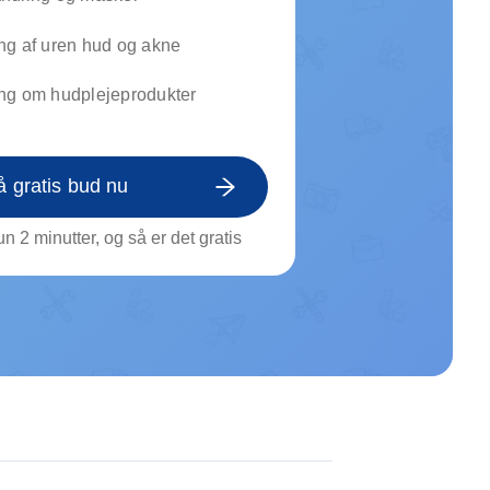
on af tagrende
rt af genstande
ng af uren hud og akne
ngs rengøring
ng om hudplejeprodukter
å gratis bud nu
n 2 minutter, og så er det gratis