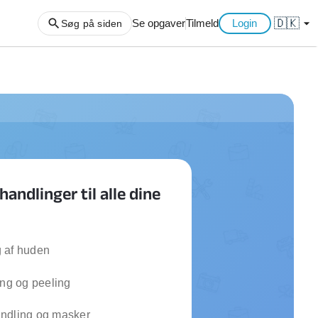
🇩🇰
arrow_drop_down
Se opgaver
Tilmeld
Login
Søg på siden
ng af haveaffald
ng af storskrald
slager
gger
andlinger til alle dine
ning
an
l hårde hvidevarer
belsamling
 af huden
ing og peeling
ng af køkken
ng af hjemme netværk
ndling og masker