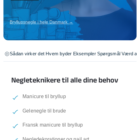
Bryllupsnegle i hele Danmark →
Sådan virker det
Hvem byder
Eksempler
Spørgsmål
Værd at 
Negleteknikere til alle dine behov
Manicure til bryllup
Gelenegle til brude
Fransk manicure til bryllup
Negledekorationer og nail art