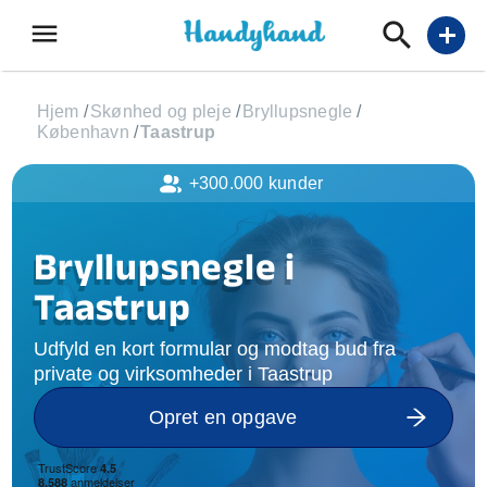
menu
add
Hjem
/
Skønhed og pleje
/
Bryllupsnegle
/
København
/
Taastrup
+300.000 kunder
Bryllupsnegle i
Taastrup
Udfyld en kort formular og modtag bud fra
private og virksomheder i Taastrup
Opret en opgave