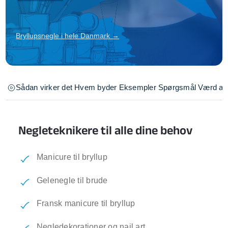
Bryllupsnegle i hele Danmark →
Sådan virker det
Hvem byder
Eksempler
Spørgsmål
Værd at 
Negleteknikere til alle dine behov
Manicure til bryllup
Gelenegle til brude
Fransk manicure til bryllup
Negledekorationer og nail art