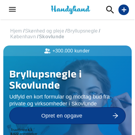
menu
add
Hjem
/
Skønhed og pleje
/
Bryllupsnegle
/
København
/
Skovlunde
+300.000 kunder
Bryllupsnegle i
Skovlunde
Udfyld en kort formular og modtag bud fra
private og virksomheder i Skovlunde
Opret en opgave