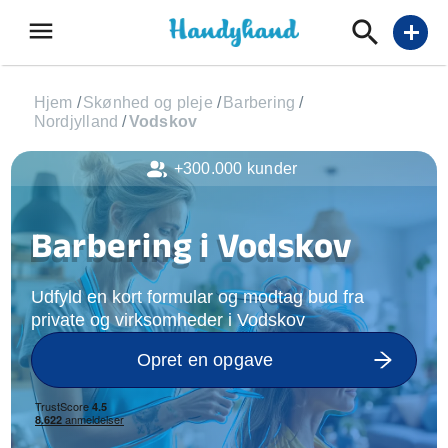
menu
add
Hjem
/
Skønhed og pleje
/
Barbering
/
Nordjylland
/
Vodskov
+300.000 kunder
Barbering i Vodskov
Udfyld en kort formular og modtag bud fra
private og virksomheder i Vodskov
Opret en opgave