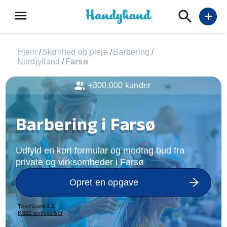
menu
add
Hjem
/
Skønhed og pleje
/
Barbering
/
Nordjylland
/
Farsø
+300.000 kunder
Barbering i Farsø
Udfyld en kort formular og modtag bud fra
private og virksomheder i Farsø
Opret en opgave