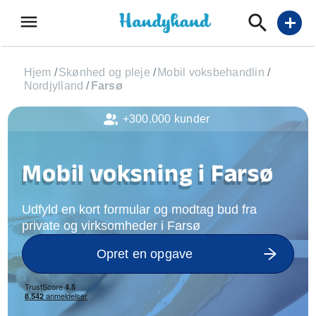
menu
add
Hjem
/
Skønhed og pleje
/
Mobil voksbehandlin
/
Nordjylland
/
Farsø
+300.000 kunder
Mobil voksning i Farsø
Udfyld en kort formular og modtag bud fra
private og virksomheder i Farsø
Opret en opgave