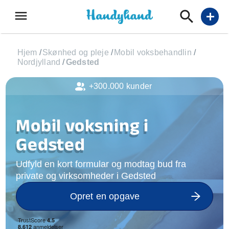
menu
add
Hjem
/
Skønhed og pleje
/
Mobil voksbehandlin
/
Nordjylland
/
Gedsted
+300.000 kunder
Mobil voksning i
Gedsted
Udfyld en kort formular og modtag bud fra
private og virksomheder i Gedsted
Opret en opgave