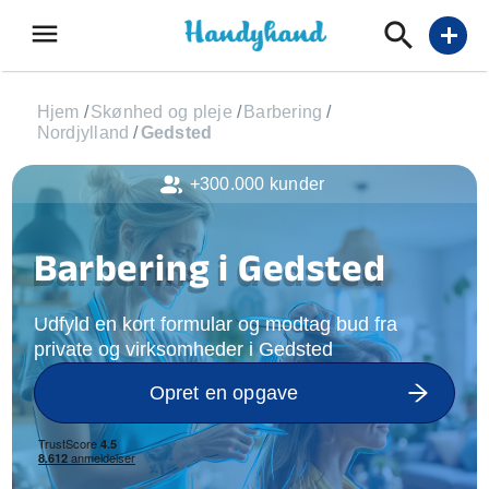
menu
add
Hjem
/
Skønhed og pleje
/
Barbering
/
Nordjylland
/
Gedsted
+300.000 kunder
Barbering i Gedsted
Udfyld en kort formular og modtag bud fra
private og virksomheder i Gedsted
Opret en opgave